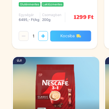
Gluténmentes
Laktózmentes
1299 Ft
Egységár
Csomagban
6495,- Ft/kg
200g
Kocsiba