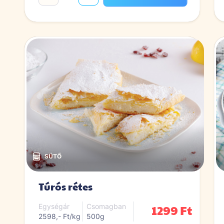
Túrós rétes
1299 Ft
Egységár
Csomagban
2598,- Ft/kg
500g