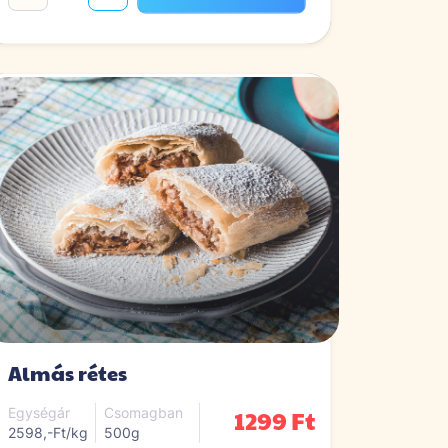
Almás rétes
1299 Ft
Egységár
Csomagban
2598,-Ft/kg
500g