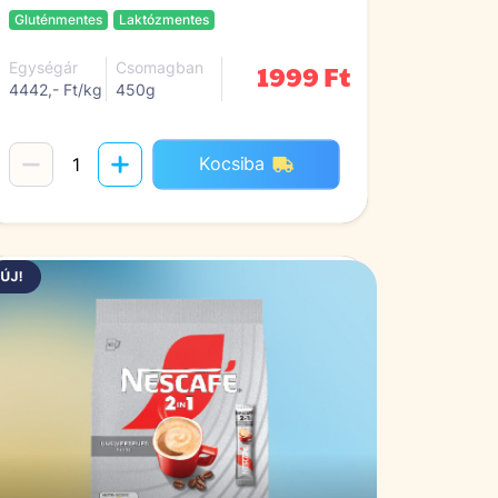
Gluténmentes
Laktózmentes
1999 Ft
Egységár
Csomagban
4442,- Ft/kg
450g
Kocsiba