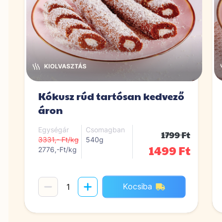
Kókusz rúd tartósan kedvező
áron
Egységár
Csomagban
1799 Ft
3331,- Ft/kg
540g
1499 Ft
2776,-Ft/kg
Kocsiba