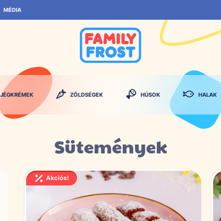
MÉDIA
JÉGKRÉMEK
ZÖLDSÉGEK
HÚSOK
HALAK
Sütemények