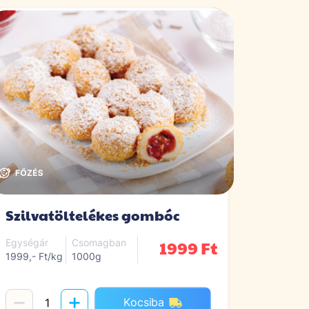
Szilvatöltelékes gombóc
1999 Ft
Egységár
Csomagban
1999,- Ft/kg
1000g
Kocsiba