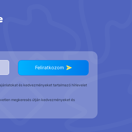
e
Feliratkozom
t ajánlatokat és kedvezményeket tartalmazó hírlevelet
közvetlen megkeresés útján kedvezményeket és