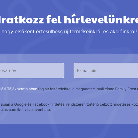
Iratkozz fel hírlevelünkr
hogy elsőként értesülhess új termékeinkről és akcióinkról!
lési Tájékoztatójában
foglalt feltételekkel a megadott e-mail címre Family Fros
alapján a Google és Facebook hirdetési rendszeren történő célzott hirdetéses 
rulás bármikor visszavonható.