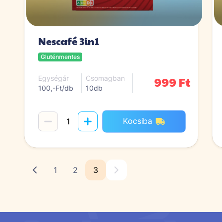
Nescafé 3in1
Gluténmentes
999 Ft
Egységár
Csomagban
100,-Ft/db
10db
Kocsiba
1
2
3