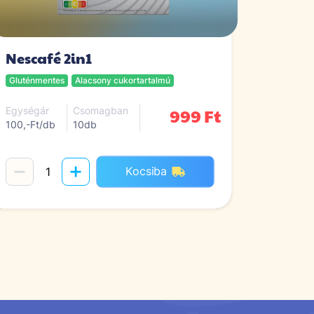
Nescafé 2in1
Gluténmentes
Alacsony cukortartalmú
999 Ft
Egységár
Csomagban
100,-Ft/db
10db
Kocsiba