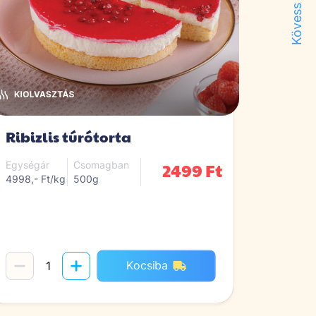
Kövess minket!
Ribizlis túrótorta
2499 Ft
Egységár
Csomagban
4998,- Ft/kg
500g
Kocsiba