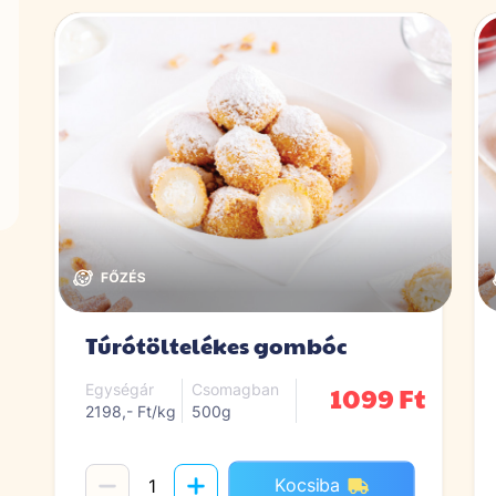
Túrótöltelékes gombóc
1099 Ft
Egységár
Csomagban
2198,- Ft/kg
500g
Kocsiba