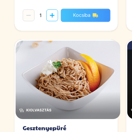
Kocsiba
Gesztenyepüré