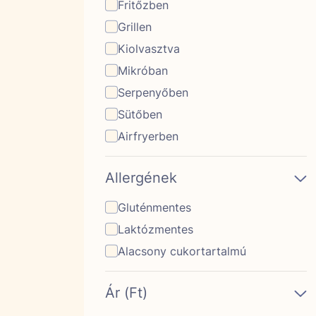
Fritőzben
Grillen
Kiolvasztva
Mikróban
Serpenyőben
Sütőben
Airfryerben
Allergének
Gluténmentes
Laktózmentes
Alacsony cukortartalmú
Ár (Ft)