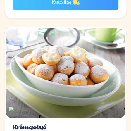
Kocsiba
Krémgolyó