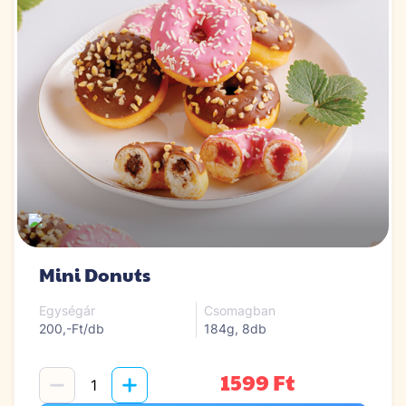
Mini Donuts
Egységár
Csomagban
200,-Ft/db
184g, 8db
1599 Ft