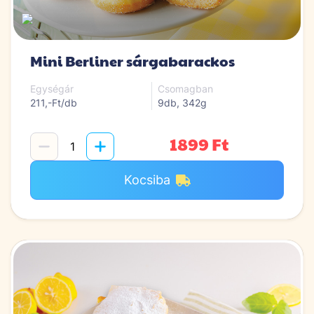
Mini Berliner sárgabarackos
Egységár
Csomagban
211,-Ft/db
9db, 342g
1899 Ft
Kocsiba