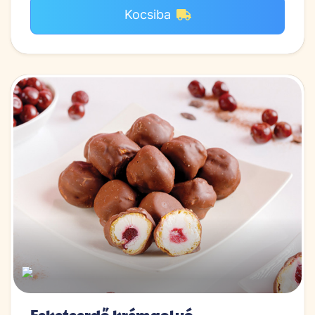
Kocsiba
Feketeerdő krémgolyó