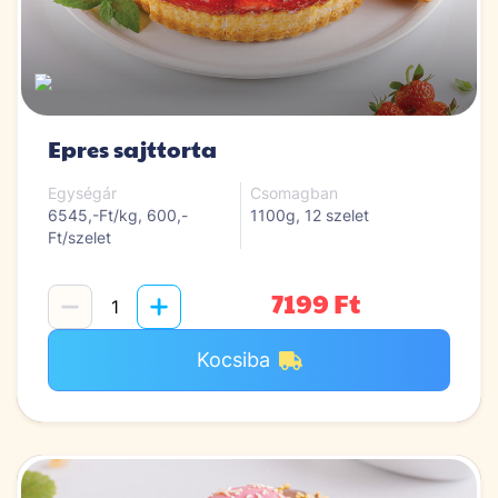
Epres sajttorta
Egységár
Csomagban
6545,-Ft/kg, 600,-
1100g, 12 szelet
Ft/szelet
7199 Ft
Kocsiba