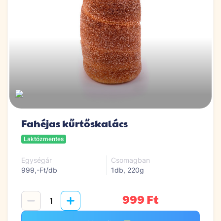
Fahéjas kűrtőskalács
Laktózmentes
Egységár
Csomagban
999,-Ft/db
1db, 220g
999 Ft