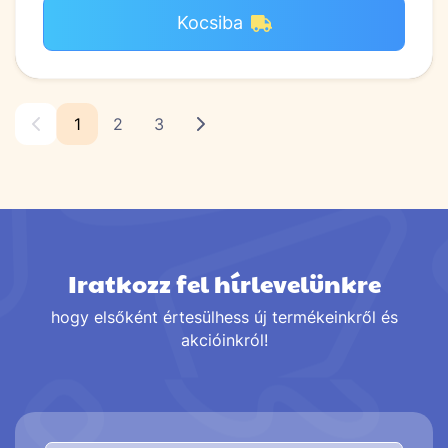
Kocsiba
1
2
3
Iratkozz fel hírlevelünkre
hogy elsőként értesülhess új termékeinkről és
akcióinkról!