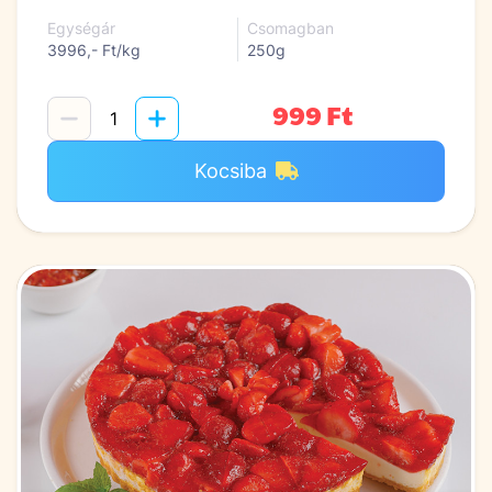
Egységár
Csomagban
3996,- Ft/kg
250g
999 Ft
Kocsiba