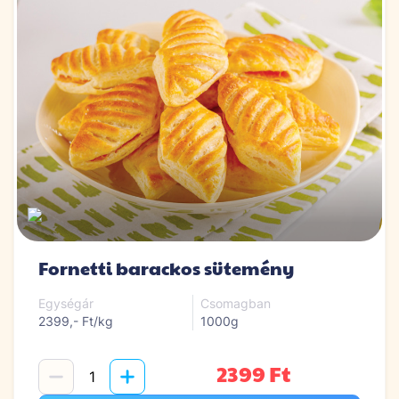
Fornetti barackos sütemény
Egységár
Csomagban
2399,- Ft/kg
1000g
2399 Ft