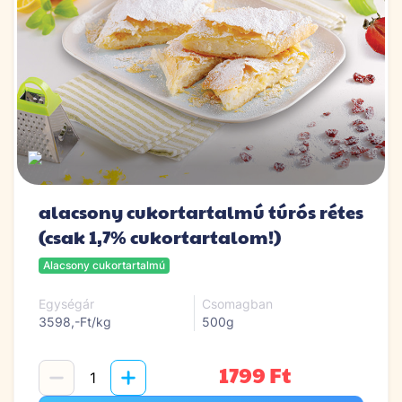
alacsony cukortartalmú túrós rétes
(csak 1,7% cukortartalom!)
Alacsony cukortartalmú
Egységár
Csomagban
3598,-Ft/kg
500g
1799 Ft