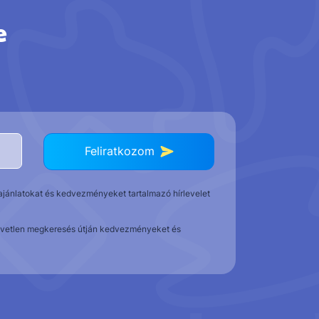
e
Feliratkozom
t ajánlatokat és kedvezményeket tartalmazó hírlevelet
közvetlen megkeresés útján kedvezményeket és