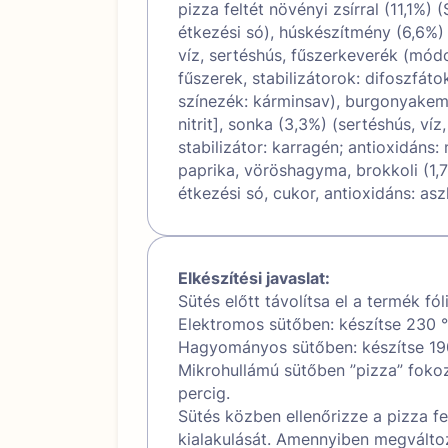
pizza feltét növényi zsírral (11,1%)
étkezési só), húskészítmény (6,6%)
víz, sertéshús, fűszerkeverék (mód
fűszerek, stabilizátorok: difoszfáto
színezék: kárminsav), burgonyakemén
nitrit], sonka (3,3%) (sertéshús, ví
stabilizátor: karragén; antioxidáns:
paprika, vöröshagyma, brokkoli (1,7
étkezési só, cukor, antioxidáns: asz
Elkészítési javaslat:
Sütés előtt távolítsa el a termék fó
Elektromos sütőben: készítse 230 °
Hagyományos sütőben: készítse 190
Mikrohullámú sütőben ”pizza” fokoz
percig.
Sütés közben ellenőrizze a pizza fe
kialakulását. Amennyiben megváltozt