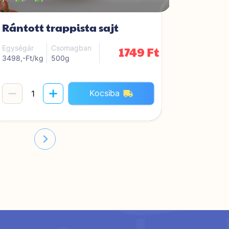
Rántott trappista sajt
Rántott
1749 Ft
Egységár
Csomagban
Egységár
3498,-Ft/kg
500g
3498,-Ft/k
Kocsiba