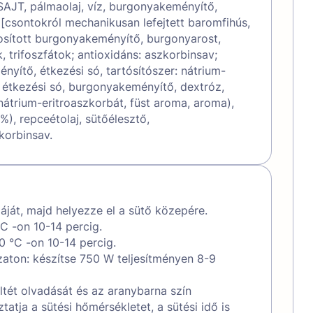
 (SAJT, pálmaolaj, víz, burgonyakeményítő,
 [csontokról mechanikusan lefejtett baromfihús,
osított burgonyakeményítő, burgonyarost,
k, trifoszfátok; antioxidáns: aszkorbinsav;
yítő, étkezési só, tartósítószer: nátrium-
z, étkezési só, burgonyakeményítő, dextróz,
 nátrium-eritroaszkorbát, füst aroma, aroma),
%), repceétolaj, sütőélesztő,
korbinsav.
liáját, majd helyezze el a sütő közepére.
C -on 10-14 percig.
 °C -on 10-14 percig.
aton: készítse 750 W teljesítményen 8-9
ltét olvadását és az aranybarna szín
atja a sütési hőmérsékletet, a sütési idő is