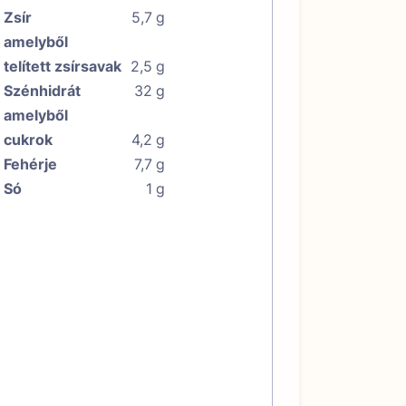
Zsír
5,7
g
amelyből
telített zsírsavak
2,5
g
Szénhidrát
32
g
amelyből
cukrok
4,2
g
Fehérje
7,7
g
Só
1
g