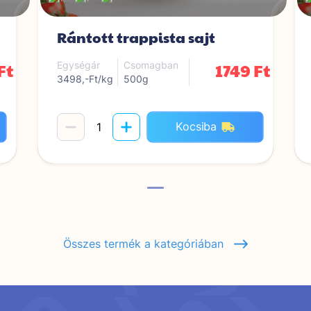
Rántott trappista sajt
Ft
1749 Ft
Egységár
Csomagban
3498,-Ft/kg
500g
Kocsiba
Összes termék a kategóriában