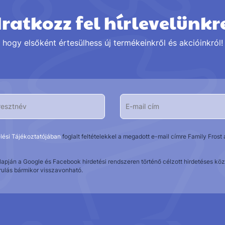
Iratkozz fel hírlevelünkr
hogy elsőként értesülhess új termékeinkről és akcióinkról!
lési Tájékoztatójában
foglalt feltételekkel a megadott e-mail címre Family Fros
alapján a Google és Facebook hirdetési rendszeren történő célzott hirdetéses 
rulás bármikor visszavonható.