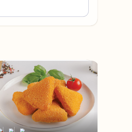
|
|
|
|