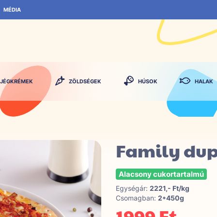
MÉDIA
JÉGKRÉMEK
ZÖLDSÉGEK
HÚSOK
HALAK
Family dup
Alacsony cukortartalmú
Egységár:
2221,- Ft/kg
Csomagban:
2*450g
1999 Ft