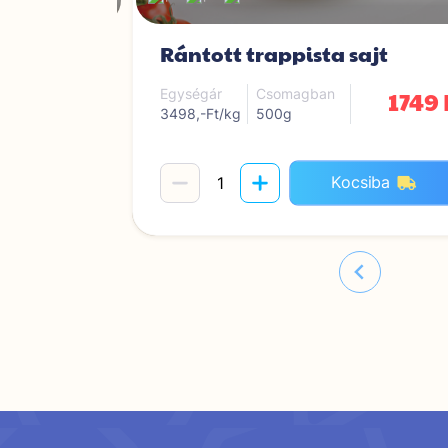
jt
Rántott trappista sajt
1749 Ft
1749 
Egységár
Csomagban
3498,-Ft/kg
500g
iba
Kocsiba