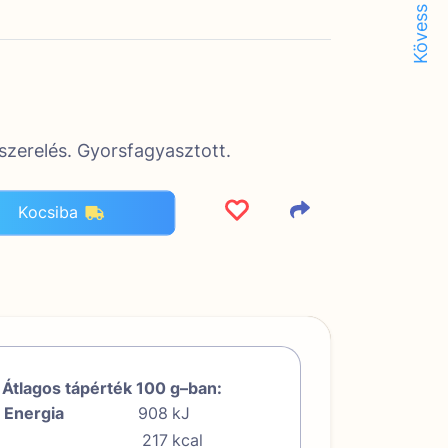
Kövess minket!
iszerelés. Gyorsfagyasztott.
Kocsiba
Átlagos tápérték 100 g–ban:
Energia
908
kJ
217
kcal