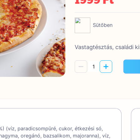
Sütőben
Vastagtésztás, családi k
 (víz, paradicsompüré, cukor, étkezési só,
hagyma, oregánó, bazsalikom, majoranna), víz,