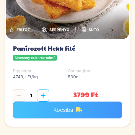
|
|
Panírozott Hekk filé
Alacsony cukortartalmú
Egységár
Csomagban
4749,- Ft/kg
800g
3799 Ft
Kocsiba