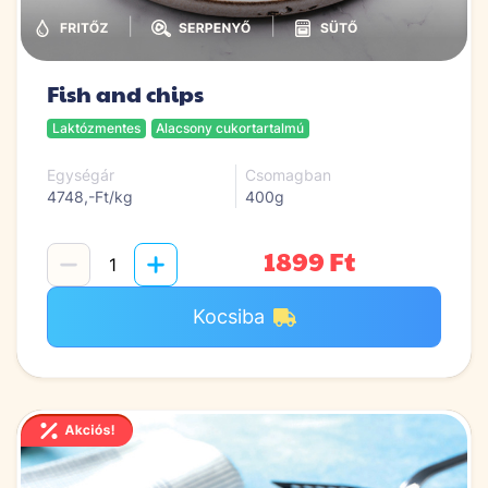
|
|
Fish and chips
Laktózmentes
Alacsony cukortartalmú
Egységár
Csomagban
4748,-Ft/kg
400g
1899 Ft
Kocsiba