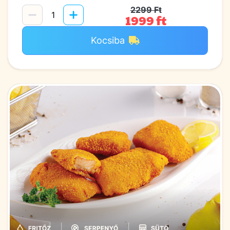
2299 Ft
1999 ft
Kocsiba
|
|