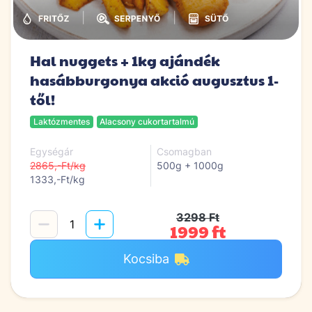
|
|
Hal nuggets + 1kg ajándék
hasábburgonya akció augusztus 1-
től!
Laktózmentes
Alacsony cukortartalmú
Egységár
Csomagban
2865,-Ft/kg
500g + 1000g
1333,-Ft/kg
3298 Ft
1999 ft
Kocsiba