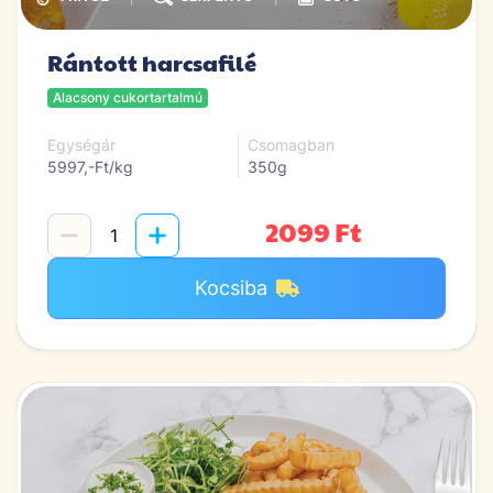
Rántott harcsafilé
Alacsony cukortartalmú
Egységár
Csomagban
5997,-Ft/kg
350g
2099 Ft
Kocsiba