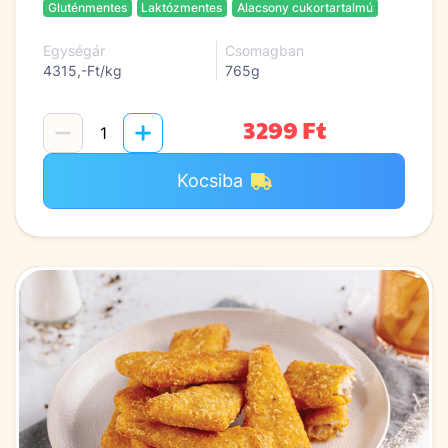
Gluténmentes
Laktózmentes
Alacsony cukortartalmú
Egységár
Csomagban
4315,-Ft/kg
765g
3299 Ft
Kocsiba