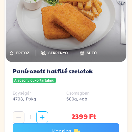
|
|
Panírozott halfilé szeletek
Alacsony cukortartalmú
Egységár
Csomagban
4798,-Ft/kg
500g, 4db
2399 Ft
Kocsiba