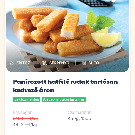
|
|
Panírozott halfilé rudak tartósan
kedvező áron
Laktózmentes
Alacsony cukortartalmú
Egységár
Csomagban
5109,- Ft/kg
450g, 15db
4442,-Ft/kg