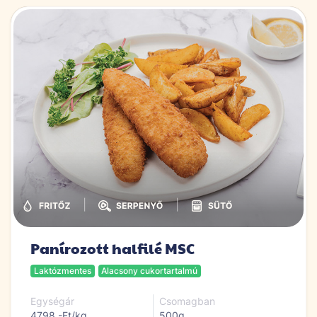
|
|
Panírozott halfilé MSC
Laktózmentes
Alacsony cukortartalmú
Egységár
Csomagban
4798,-Ft/kg
500g