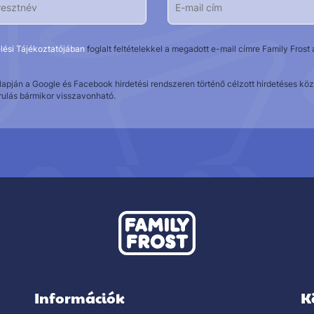
lési Tájékoztatójában
foglalt feltételekkel a megadott e-mail címre Family Fros
alapján a Google és Facebook hirdetési rendszeren történő célzott hirdetéses 
rulás bármikor visszavonható.
Információk
K