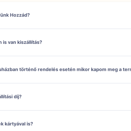
vünk Hozzád?
is van kiszállítás?
házban történő rendelés esetén mikor kapom meg a te
lítási díj?
k kártyával is?