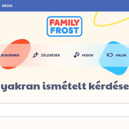
MÉDIA
JÉGKRÉMEK
ZÖLDSÉGEK
HÚSOK
HALAK
yakran ismételt kérdés