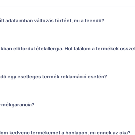
lt adataimban változás történt, mi a teendő?
kban előfordul ételallergia. Hol találom a termékek össze
ndő egy esetleges termék reklamáció esetén?
rmékgarancia?
lom kedvenc termékemet a honlapon, mi ennek az oka?