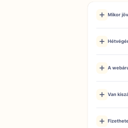
Mikor jö
Hétvégén 
A webáru
Van kiszál
Fizethete