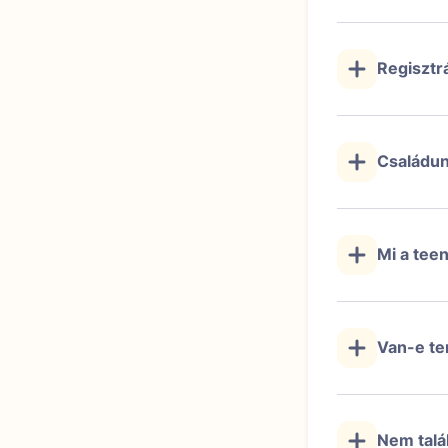
Regisztrá
Családun
Mi a tee
Van-e te
Nem talá