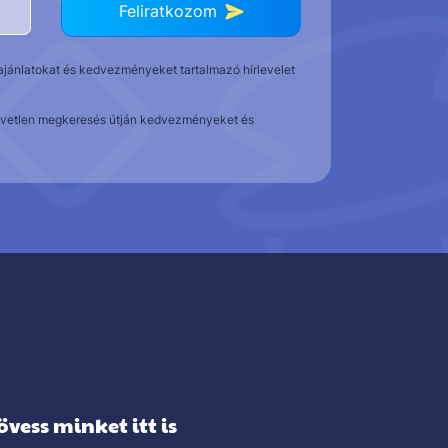
Feliratkozom
t ajánlatokat és kedvezményeket tartalmazó hírlevelet
közvetlen megkeresés útján kedvezményeket és
övess minket itt is