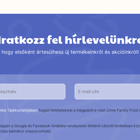
Iratkozz fel hírlevelünkr
hogy elsőként értesülhess új termékeinkről és akcióinkról!
lési Tájékoztatójában
foglalt feltételekkel a megadott e-mail címre Family Fros
alapján a Google és Facebook hirdetési rendszeren történő célzott hirdetéses 
rulás bármikor visszavonható.