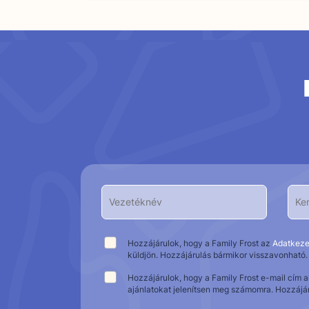
Hozzájárulok, hogy a Family Frost az
Adatkeze
küldjön. Hozzájárulás bármikor visszavonható.
Hozzájárulok, hogy a Family Frost e-mail cím 
ajánlatokat jelenítsen meg számomra. Hozzájá