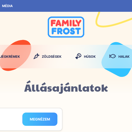
MÉDIA
JÉGKRÉMEK
ZÖLDSÉGEK
HÚSOK
HALAK
Állásajánlatok
MEGNÉZEM