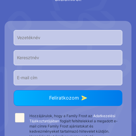
Feliratkozom
Hozzájárulok, hogy a Family Frost az
Adatkezelési
Tájékoztatójában
foglalt feltételekkel a megadott e-
mail címre Family Frost ajánlatokat és
kedvezményeket tartalmazó hírlevelet küldjön.