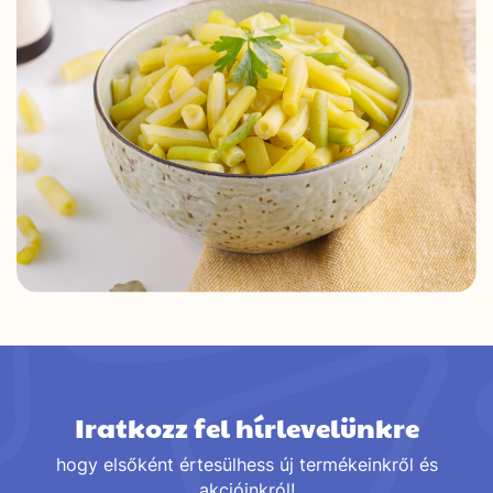
Iratkozz fel hírlevelünkre
hogy elsőként értesülhess új termékeinkről és
akcióinkról!