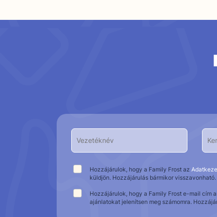
Hozzájárulok, hogy a Family Frost az
Adatkeze
küldjön. Hozzájárulás bármikor visszavonható.
Hozzájárulok, hogy a Family Frost e-mail cím 
ajánlatokat jelenítsen meg számomra. Hozzájá