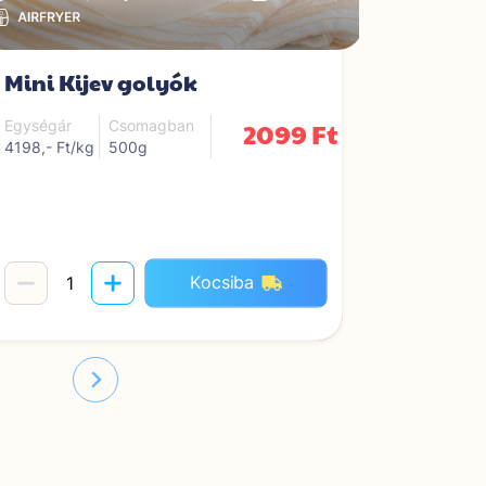
Mini Kijev golyók
Rántott
2099 Ft
Egységár
Csomagban
Egységár
4198,- Ft/kg
500g
3624,- Ft/
Kocsiba