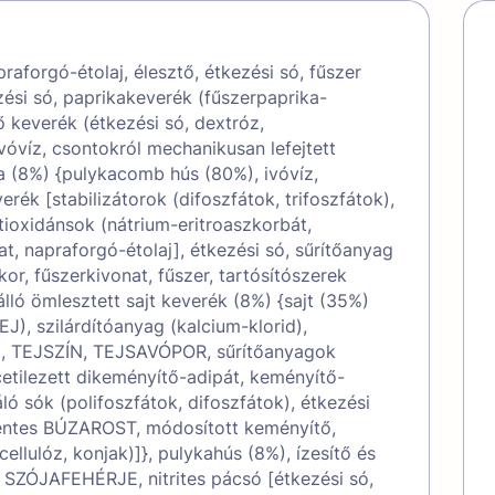
aforgó-étolaj, élesztő, étkezési só, fűszer
zési só, paprikakeverék (fűszerpaprika-
ő keverék (étkezési só, dextróz,
vóvíz, csontokról mechanikusan lefejtett
 (8%) {pulykacomb hús (80%), ivóvíz,
k [stabilizátorok (difoszfátok, trifoszfátok),
tioxidánsok (nátrium-eritroaszkorbát,
t, napraforgó-étolaj], étkezési só, sűrítőanyag
r, fűszerkivonat, fűszer, tartósítószerek
őálló ömlesztett sajt keverék (8%) {sajt (35%)
TEJ), szilárdítóanyag (kalcium-klorid),
óvíz, TEJSZÍN, TEJSAVÓPOR, sűrítőanyagok
cetilezett dikeményítő-adipát, keményítő-
ló sók (polifoszfátok, difoszfátok), étkezési
mentes BÚZAROST, módosított keményítő,
ellulóz, konjak)]}, pulykahús (8%), ízesítő és
 SZÓJAFEHÉRJE, nitrites pácsó [étkezési só,