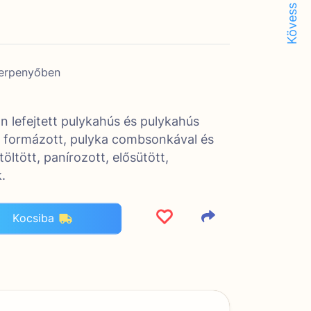
Kövess minket!
erpenyőben
 lefejtett pulykahús és pulykahús
t, formázott, pulyka combsonkával és
töltött, panírozott, elősütött,
.
Kocsiba