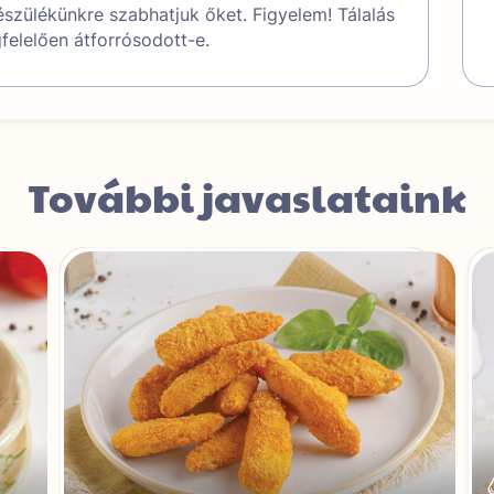
készülékünkre szabhatjuk őket. Figyelem! Tálalás
gfelelően átforrósodott-e.
További javaslataink