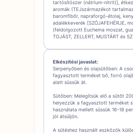
tartósítószer (nátrium-nitrit)], étk
aromák (TEJszármazékot tartalmazn
baromfibőr, napraforgó-étolaj, ken
adalékkeverék [SZÓJAFEHÉRJE, mód
(feldolgozott Euchema moszat, guar
TOJÁST, ZELLERT, MUSTÁRT és S
Elkészítési javaslat:
Serpenyőben és olajsütőben: A cso
fagyasztott terméket bő, forró ola
alatt süssük át.
Sütőben: Melegítsük elő a sütőt 20
helyezzük a fagyasztott terméket sü
használata mellett süssük 16-18 pe
jól átsüljön.
A sütéshez használt eszközök külön