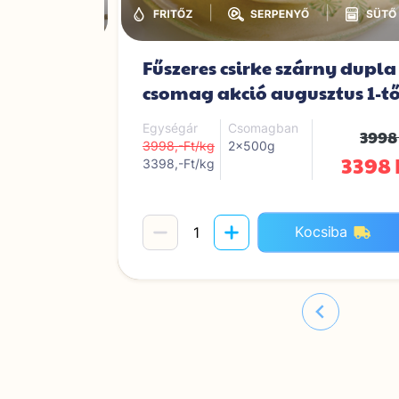
|
|
|
elet
Fűszeres csirke szárny dupla
csomag akció augusztus 1-tő
2899 Ft
Egységár
Csomagban
3998
3998,-Ft/kg
2x500g
3398 
3398,-Ft/kg
iba
Kocsiba