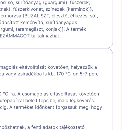
ezési só, sűrítőanyag (guargumi), fűszerek,
ak), fűszerkivonat, színezék (kárminok)},
yérmorzsa (BÚZALISZT, élesztő, étkezési só),
osított keményítő, sűrítőanyagok
gumi, taramagliszt, konjak)]. A termék
ZEZÁMMAGOT tartalmazhat.
magolás eltávolítását követően, helyezzük a
jba vagy zsiradékba ls kb. 170 °C-on 5-7 perc
0 °C-ra. A csomagolás eltávolítását követően
tőpapírral bélelt tepsibe, majd légkeverés
rcig. A terméket időnként forgassuk meg, hogy
bözhetnek, a fenti adatok tájékoztató