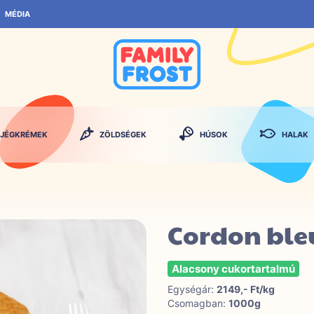
MÉDIA
JÉGKRÉMEK
ZÖLDSÉGEK
HÚSOK
HALAK
Cordon ble
Alacsony cukortartalmú
Egységár:
2149,- Ft/kg
Csomagban:
1000g