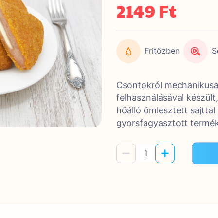
2149 Ft
Fritőzben
S
Csontokról mechanikusan
felhasználásával készül
hőálló ömlesztett sajttal 
gyorsfagyasztott termék