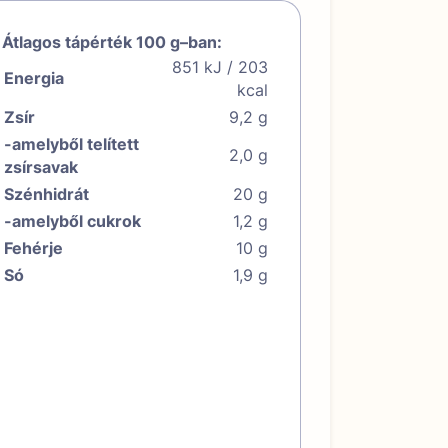
Átlagos tápérték 100 g–ban:
851 kJ / 203
Energia
kcal
Zsír
9,2 g
-amelyből telített
2,0 g
zsírsavak
Szénhidrát
20 g
-amelyből cukrok
1,2 g
Fehérje
10 g
Só
1,9 g