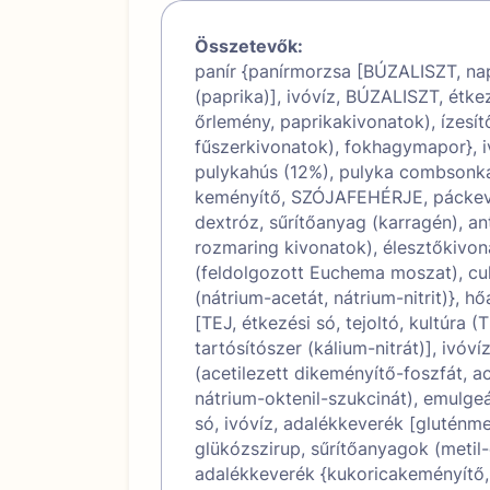
Összetevők:
panír {panírmorzsa [BÚZALISZT, napr
(paprika)], ivóvíz, BÚZALISZT, étke
őrlemény, paprikakivonatok), ízesít
fűszerkivonatok), fokhagymapor}, i
pulykahús (12%), pulyka combsonka
keményítő, SZÓJAFEHÉRJE, páckeveré
dextróz, sűrítőanyag (karragén), an
rozmaring kivonatok), élesztőkivona
(feldolgozott Euchema moszat), cuko
(nátrium-acetát, nátrium-nitrit)}, h
[TEJ, étkezési só, tejoltó, kultúra (
tartósítószer (kálium-nitrát)], iv
(acetilezett dikeményítő-foszfát, a
nátrium-oktenil-szukcinát), emulgeá
só, ivóvíz, adalékkeverék [glutén
glükózszirup, sűrítőanyagok (metil-c
adalékkeverék {kukoricakeményítő,