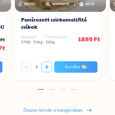
|
|
Panírozott csirkemellfilé
l!
csíkok
1899 Ft
Egységár
Csomagban
 Ft
3798,- Ft/kg
500g
Ft
Kocsiba
Összes termék a kategóriában