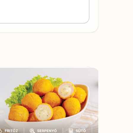
|
|
|