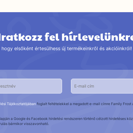
Iratkozz fel hírlevelünkr
hogy elsőként értesülhess új termékeinkről és akcióinkról!
lési Tájékoztatójában
foglalt feltételekkel a megadott e-mail címre Family Fros
alapján a Google és Facebook hirdetési rendszeren történő célzott hirdetéses 
rulás bármikor visszavonható.