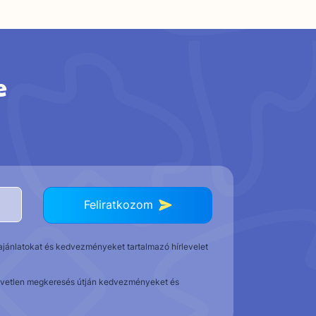
e
Feliratkozom
t ajánlatokat és kedvezményeket tartalmazó hírlevelet
közvetlen megkeresés útján kedvezményeket és