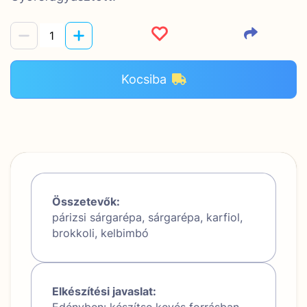
Kocsiba
Összetevők:
párizsi sárgarépa, sárgarépa, karfiol,
brokkoli, kelbimbó
Elkészítési javaslat:
Edényben: készítse kevés forrásban