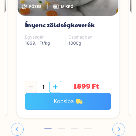
|
Ínyenc zöldségkeverék
Egységár
Csomagban
1899,- Ft/kg
1000g
1899 Ft
Kocsiba