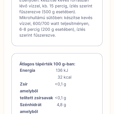
lévő vízzel, kb. 15 percig, ízlés szerint
fűszerezve (500 g esetében).
Mikrohullámú sütőben: készítse kevés
vízzel, 600/700 watt teljesítményen,
6-8 percig (200 g esetében), ízlés
szerint fűszerezve.
Átlagos tápérték 100 g–ban:
Energia
136
kJ
32
kcal
Zsír
<0,1
g
amelyből
telített zsírsavak
<0,1
g
Szénhidrát
4,8
g
amelyből