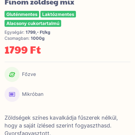
Finom zöldség mix
Gluténmentes
Laktózmentes
Alacsony cukortartalmú
Egységár:
1799,- Ft/kg
Csomagban:
1000g
1799 Ft
Főzve
Mikróban
Zöldségek színes kavalkádja fűszerek nélkül,
hogy a saját ízlésed szerint fogyaszthasd.
Gyorsfagyasztott.