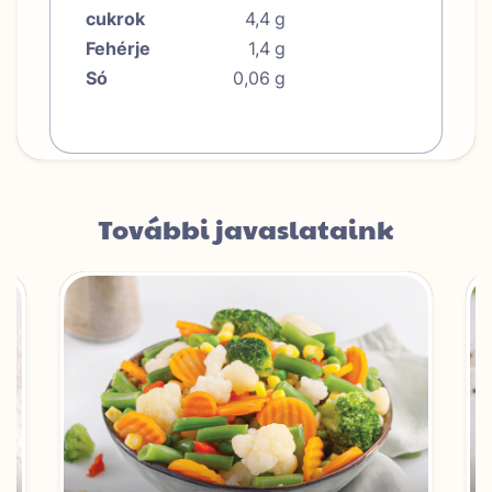
cukrok
4,4
g
Fehérje
1,4
g
Só
0,06
g
További javaslataink